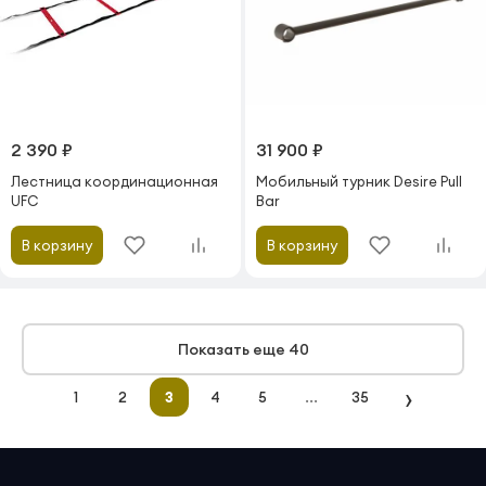
2 390 ₽
31 900 ₽
Лестница координационная
Мобильный турник Desire Pull
UFC
Bar
В корзину
В корзину
Показать еще 40
›
...
1
2
3
4
5
35