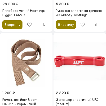
28 200 ₽
5 300 ₽
Плиобокс мягкий Hasttings
Рукоятка для тяги на трицепс
Digger HD32G4
и к животу Hasttings
В корзину
В корзину
1 200 ₽
2 390 ₽
Ремень для йоги Bloom
Эспандер эластичный UFC
LB7086-2 коричневый
(Medium)