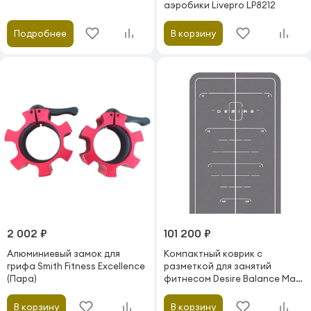
аэробики Livepro LP8212
Подробнее
В корзину
2 002 ₽
101 200 ₽
Алюминиевый замок для
Компактный коврик с
грифа Smith Fitness Excellence
разметкой для занятий
(Пара)
фитнесом Desire Balance Mat
S
В корзину
В корзину