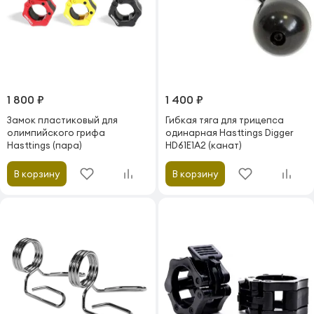
1 800 ₽
1 400 ₽
Замок пластиковый для
Гибкая тяга для трицепса
олимпийского грифа
одинарная Hasttings Digger
Hasttings (пара)
HD61E1A2 (канат)
В корзину
В корзину