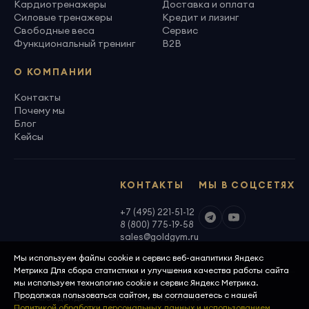
Кардиотренажеры
Доставка и оплата
Силовые тренажеры
Кредит и лизинг
Свободные веса
Сервис
Функциональный тренинг
B2B
О КОМПАНИИ
Контакты
Почему мы
Блог
Кейсы
КОНТАКТЫ
МЫ В СОЦСЕТЯХ
+7 (495) 221-51-12
8 (800) 775-19-58
sales@goldgym.ru
Мы используем файлы cookie и сервис веб-аналитики Яндекс
Метрика Для сбора статистики и улучшения качества работы сайта
мы используем технологию cookie и сервис Яндекс Метрика.
Продолжая пользоваться сайтом, вы соглашаетесь с нашей
ООО «Голденджим» · ОГРН 1097746699940
Политикой обработки персональных данных и использованием