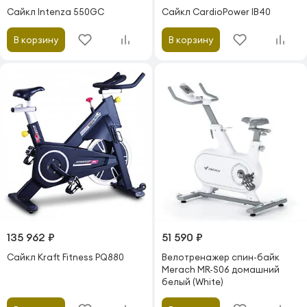
Сайкл Intenza 550GC
Сайкл CardioPower IB40
В корзину
В корзину
135 962 ₽
51 590 ₽
Сайкл Kraft Fitness PQ880
Велотренажер спин-байк
Merach MR-S06 домашний
белый (White)