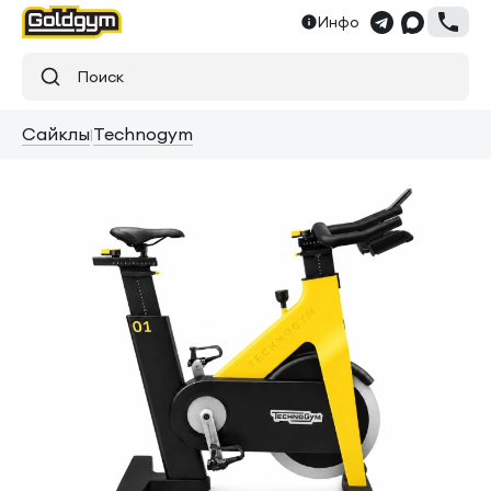
Инфо
Поиск
Сайклы
Technogym
|