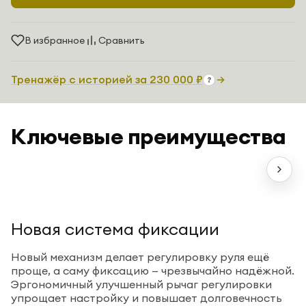
В избранное
Сравнить
Тренажёр с историей
за
230 000 ₽
?
Ум
Расс
Настройки на лету
155 
Ключевые преимущества
Быстрые и простые регулировки — ни одна
расп
часть тренировки не будет прервана.
макс
Новая система фиксации
Новый механизм делает регулировку руля ещё
проще, а саму фиксацию — чрезвычайно надёжной.
Эргономичный улучшенный рычаг регулировки
упрощает настройку и повышает долговечность