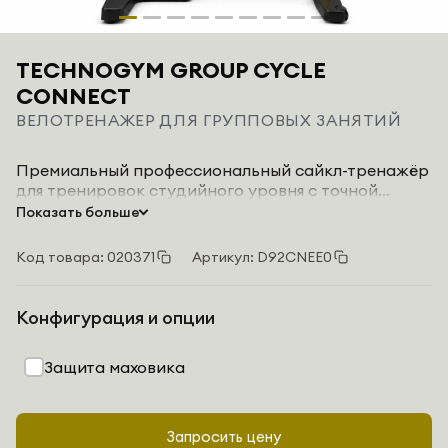
TECHNOGYM GROUP CYCLE
CONNECT
ВЕЛОТРЕНАЖЕР ДЛЯ ГРУППОВЫХ ЗАНЯТИЙ
Премиальный профессиональный сайкл-тренажёр
для тренировок студийного уровня с точной
передачей мощности, плавным ходом и
Показать больше
автономной 5-дюймовой LCD-консолью.
Код товара: 020371
Артикул: D92CNEE0
Конфигурация и опции
Защита маховика
Запросить цену