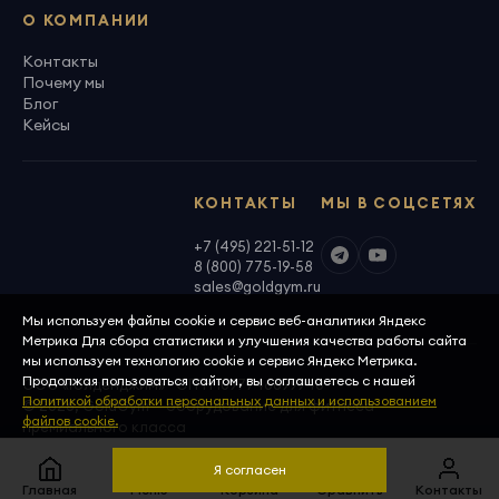
О КОМПАНИИ
Контакты
Почему мы
Блог
Кейсы
КОНТАКТЫ
МЫ В СОЦСЕТЯХ
+7 (495) 221-51-12
8 (800) 775-19-58
sales@goldgym.ru
Мы используем файлы cookie и сервис веб-аналитики Яндекс
Метрика Для сбора статистики и улучшения качества работы сайта
мы используем технологию cookie и сервис Яндекс Метрика.
Продолжая пользоваться сайтом, вы соглашаетесь с нашей
ООО «Голденджим» · ОГРН 1097746699940
Политикой обработки персональных данных и использованием
© 2026, GoldGym — оборудование для фитнеса
файлов cookie.
премиального класса
Политика конфиденциальности
Скачать реквизиты
Я согласен
Главная
Меню
Корзина
Сравнить
Контакты