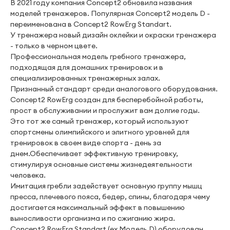
В 2021 году компания Concept2 обновила названия
моделей тренажеров. Популярная Concept2 модель D -
переименована в Concept2 RowErg Standart.
У тренажера новый дизайн оклейки и окраски тренажера
- только в черном цвете.
Профессиональная модель гребного тренажера,
подходящая для домашних тренировок и в
специализированных тренажерных залах.
Признанный стандарт среди аналогового оборудования.
Concept2 RowErg создан для бесперебойной работы,
прост в обслуживании и прослужит вам долгие годы.
Это тот же самый тренажер, который используют
спортсмены олимпийского и элитного уровней для
тренировок в своем виде спорта - день за
днем.Обеспечивает эффективную тренировку,
стимулируя основные системы жизнедеятельности
человека.
Имитация гребли задействует основную группу мышц
пресса, плечевого пояса, бедер, спины, благодаря чему
достигается максимальный эффект в повышению
выносливости организма и по сжиганию жира.
Concept2 RowErg Standart (ex Модель D) оборудован