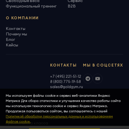
Свободные веса
Сервис
Функциональный тренинг
B2B
О КОМПАНИИ
Контакты
Почему мы
Блог
Кейсы
КОНТАКТЫ
МЫ В СОЦСЕТЯХ
+7 (495) 221-51-12
8 (800) 775-19-58
sales@goldgym.ru
Мы используем файлы cookie и сервис веб-аналитики Яндекс
Метрика Для сбора статистики и улучшения качества работы сайта
мы используем технологию cookie и сервис Яндекс Метрика.
Продолжая пользоваться сайтом, вы соглашаетесь с нашей
ООО «Голденджим» · ОГРН 1097746699940
Политикой обработки персональных данных и использованием
© 2026, GoldGym — оборудование для фитнеса
файлов cookie.
премиального класса
Политика конфиденциальности