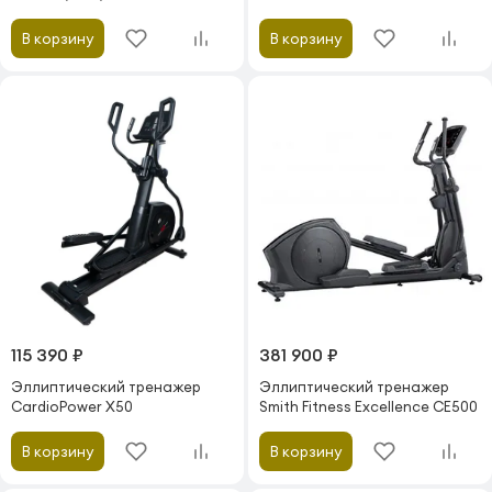
профессиональный с
автонаклоном
В корзину
В корзину
115 390 ₽
381 900 ₽
Эллиптический тренажер
Эллиптический тренажер
CardioPower X50
Smith Fitness Excellence CE500
В корзину
В корзину