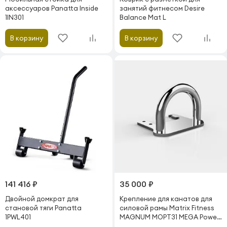
аксессуаров Panatta Inside
занятий фитнесом Desire
1IN301
Balance Mat L
В корзину
В корзину
141 416 ₽
35 000 ₽
Двойной домкрат для
Крепление для канатов для
становой тяги Panatta
силовой рамы Matrix Fitness
1PWL401
MAGNUM MOPT31 MEGA Power
Rack