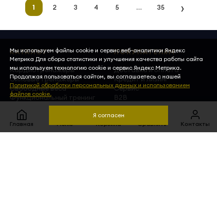
›
...
1
2
3
4
5
35
Мы используем файлы cookie и сервис веб-аналитики Яндекс
КАТАЛОГ
ПОКУПАТЕЛЯМ
Метрика Для сбора статистики и улучшения качества работы сайта
мы используем технологию cookie и сервис Яндекс Метрика.
Кардиотренажеры
Доставка и оплата
Продолжая пользоваться сайтом, вы соглашаетесь с нашей
Силовые тренажеры
Кредит и лизинг
Политикой обработки персональных данных и использованием
Свободные веса
Сервис
файлов cookie.
Функциональный тренинг
B2B
Я согласен
О КОМПАНИИ
Главная
Меню
Корзина
Сравнить
Контакты
Контакты
Почему мы
Фильтры
Блог
Кейсы
Цена, ₽
КОНТАКТЫ
МЫ В СОЦСЕТЯХ
от
до
+7 (495) 221-51-12