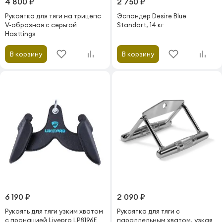
4 800 ₽
2 750 ₽
Рукоятка для тяги на трицепс
Эспандер Desire Blue
V-образная с серьгой
Standart, 14 кг
Hasttings
В корзину
В корзину
6 190 ₽
2 090 ₽
Рукоять для тяги узким хватом
Рукоятка для тяги с
с пронацией Livepro LP8196E
параллельным хватом, узкая