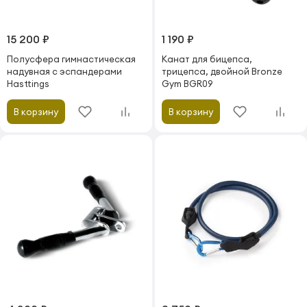
15 200 ₽
1 190 ₽
Полусфера гимнастическая
Канат для бицепса,
надувная с эспандерами
трицепса, двойной Bronze
Hasttings
Gym BGR09
В корзину
В корзину