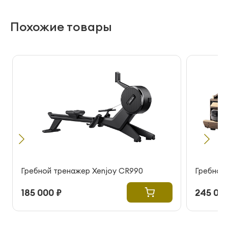
Похожие товары
Гребной тренажер Xenjoy CR990
Гребной 
185 000 ₽
245 000