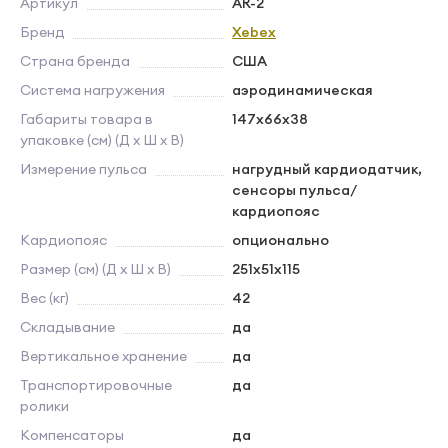
Артикул
AR-2
Бренд
Xebex
Страна бренда
США
Система нагружения
аэродинамическая
Габариты товара в
147х66х38
упаковке (см) (Д х Ш х В)
Измерение пульса
нагрудный кардиодатчик,
сенсоры пульса/
кардиопояс
Кардиопояс
опционально
Размер (см) (Д х Ш х В)
251x51x115
Вес (кг)
42
Складывание
да
Вертикальное хранение
да
Транспортировочные
да
ролики
Компенсаторы
да