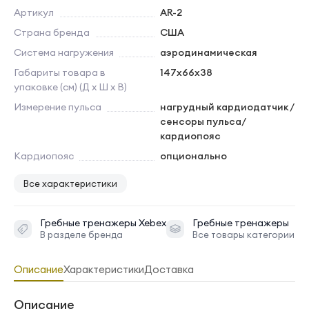
Артикул
AR-2
Страна бренда
США
Система нагружения
аэродинамическая
Габариты товара в
147х66х38
упаковке (см) (Д х Ш х В)
Измерение пульса
нагрудный кардиодатчик /
сенсоры пульса/
кардиопояс
Кардиопояс
опционально
Все характеристики
Гребные тренажеры
Xebex
Гребные тренажеры
В разделе бренда
Все товары категории
Описание
Характеристики
Доставка
Описание