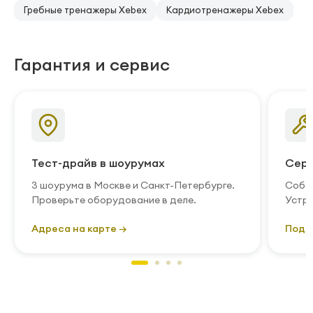
Гребные тренажеры Xebex
Кардиотренажеры Xebex
Гарантия и сервис
Тест-драйв в шоурумах
Серв
3 шоурума в Москве и Санкт-Петербурге.
Собст
Проверьте оборудование в деле.
Устра
Адреса на карте →
Подр