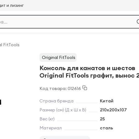
ит и лизинг
l FitTools
Original FitTools
Консоль для канатов и шестов
Original FitTools графит, вынос 
Код товара: 012616
Страна бренда
Китай
Размер (см) (Д х Ш х В)
210х200х107
Вес (кг)
25
Материал
сталь