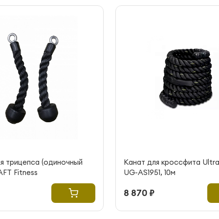
я трицепса (одиночный
Канат для кроссфита Ult
AFT Fitness
UG-AS1951, 10м
8 870 ₽