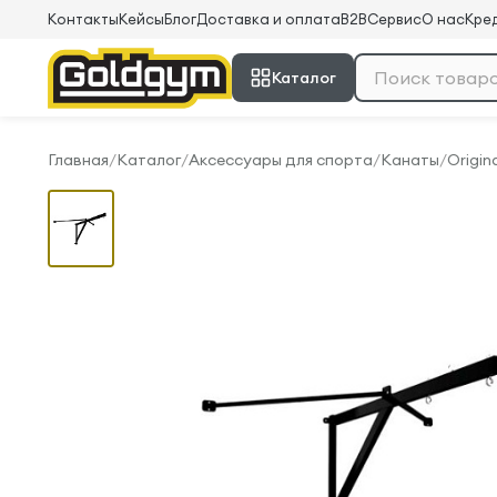
Контакты
Кейсы
Блог
Доставка и оплата
B2B
Сервис
О нас
Кред
Каталог
Главная
/
Каталог
/
Аксессуары для спорта
/
Канаты
/
Origina