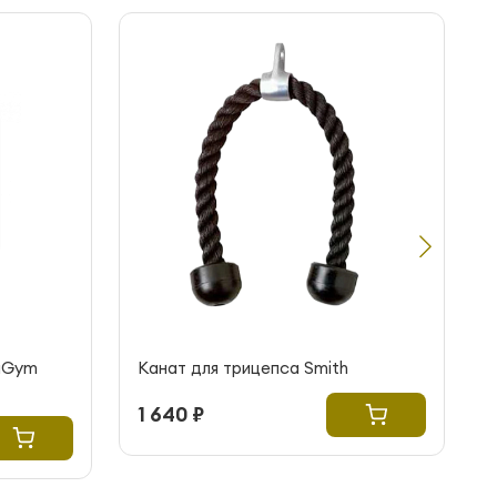
raGym
Канат для трицепса Smith
1 640 ₽