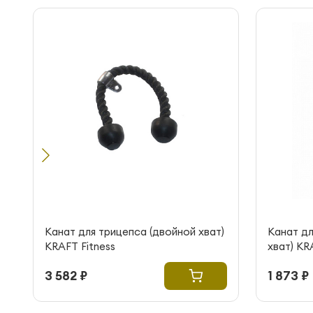
Канат для трицепса (двойной хват)
Канат дл
KRAFT Fitness
хват) KR
3 582 ₽
1 873 ₽