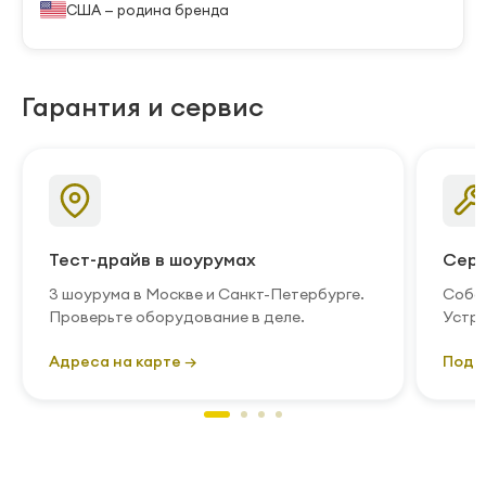
США — родина бренда
Гарантия и сервис
Тест-драйв в шоурумах
Серв
3 шоурума в Москве и Санкт-Петербурге.
Собст
Проверьте оборудование в деле.
Устра
Адреса на карте →
Подр