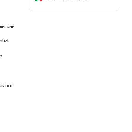
 шипами
aled
х
ость и