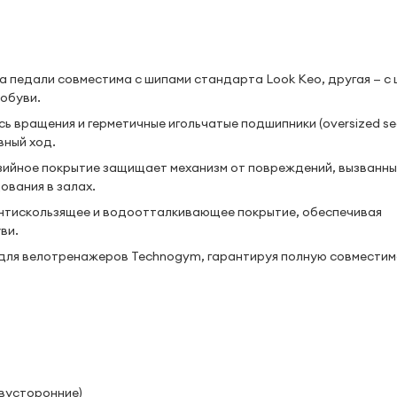
 педали совместима с шипами стандарта Look Keo, другая — с
ообуви.
ь вращения и герметичные игольчатые подшипники (oversized se
вный ход.
ийное покрытие защищает механизм от повреждений, вызванны
ования в залах.
нтискользящее и водоотталкивающее покрытие, обеспечивая
ви.
для велотренажеров Technogym, гарантируя полную совместим
двусторонние)