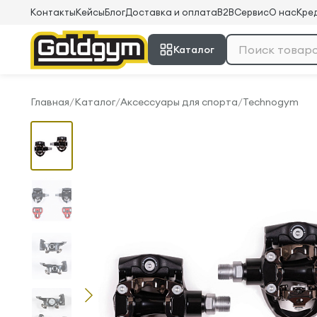
Контакты
Кейсы
Блог
Доставка и оплата
B2B
Сервис
О нас
Кред
Каталог
Главная
/
Каталог
/
Аксессуары для спорта
/
Technogym