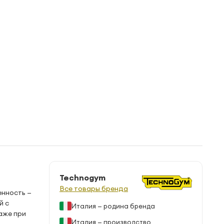
Technogym
Все товары бренда
енность —
й с
Италия — родина бренда
аже при
Италия — производство