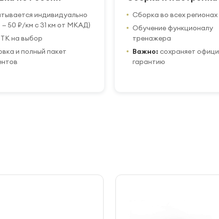
итывается индивидуально
Сборка во всех регионах
 — 50 ₽/км с 31 км от МКАД)
Обучение функционалу
ТК на выбор
тренажера
вка и полный пакет
Важно:
сохраняет офиц
ентов
гарантию