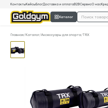
Контакты
Кейсы
Блог
Доставка и оплата
B2B
Сервис
О нас
Кред
Каталог
Главная
/
Каталог
/
Аксессуары для спорта
/
TRX