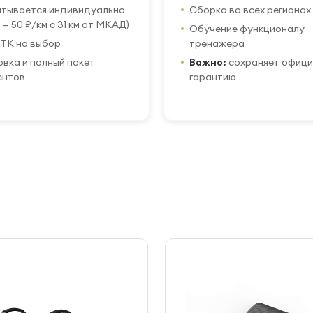
итывается индивидуально
Сборка во всех регионах
 — 50 ₽/км с 31 км от МКАД)
Обучение функционалу
ТК на выбор
тренажера
вка и полный пакет
Важно:
сохраняет офиц
ентов
гарантию