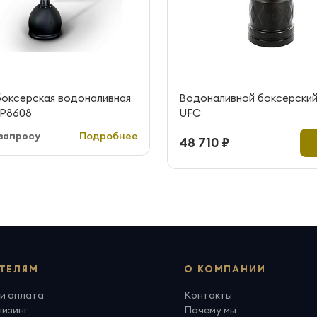
боксерская водоналивная
Водоналивной боксерски
LP8608
UFC
запросу
Подробнее
48 710 ₽
ТЕЛЯМ
О КОМПАНИИ
и оплата
Контакты
лизинг
Почему мы