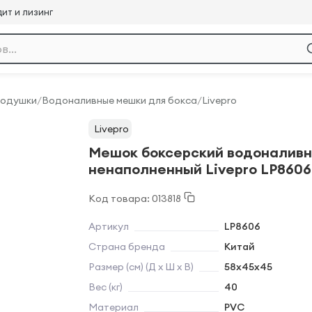
ит и лизинг
Подушки
/
Водоналивные мешки для бокса
/
Livepro
Livepro
Мешок боксерский водоналив
ненаполненный Livepro LP8606
Код товара: 013818
Артикул
LP8606
Страна бренда
Китай
Размер (см) (Д х Ш х В)
58х45х45
Вес (кг)
40
Материал
PVC