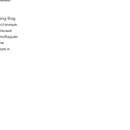
шению
ing Bag
истичные
альные
к победам
ле
шую и