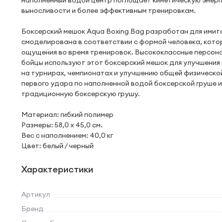
наполненный водой центр поглощает кинетическую энерг
выносливости и более эффективным тренировкам.
Боксерский мешок Aqua Boxing Bag разработан для имит
смоделирована в соответствии с формой человека, кото
ощущения во время тренировок. Высококлассные персон
бойцы используют этот боксерский мешок для улучшения 
на турнирах, чемпионатах и улучшению общей физическо
первого удара по наполненной водой боксерской груше и
традиционную боксерскую грушу.
Материал: гибкий полимер
Размеры: 58,0 x 45,0 см.
Вес с наполнением: 40,0 кг
Цвет: белый / черный
Характеристики
Артикул
Бренд