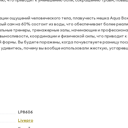
ию, что приводит к уменьшению боли, сокращению травм, повы
ации ощущений человеческого тела, плавучесть мешка Aqua Box
рый сам на 60% состоит из воды, что обеспечивает более реал
альные тренеры, тренажерные залы, начинающие и профессион
выносливости, координации и физической силы, что приводит 
й формы. Вы будете поражены, когда почувствуете разницу пос
 удивитесь, почему вы вообще использовали жесткую, устарев
LP8606
Livepro