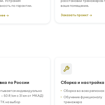
ей. Устраним
расстановки тренажеров 
вность по гарантии.
ваше помещение.
Заказать проект →
нее →
вка по России
Сборка и настройка
итывается индивидуально
Сборка во всех регионах
 — 50 ₽/км с 31 км от МКАД)
Обучение функционалу
ТК на выбор
тренажера