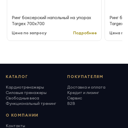
Ринг боксерский напольный на упорах
Ринг бок
Targex 700х700
Targex 
Цена по запросу
Подробнее
Цена по 
КАТАЛОГ
ПОКУПАТЕЛЯМ
Кардиотренажеры
Доставка и оплата
Силовые тренажеры
Кредит и лизинг
Свободные веса
Сервис
Функциональный тренинг
B2B
О КОМПАНИИ
Контакты