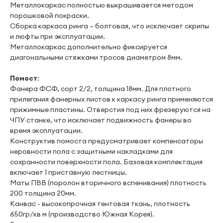
Металлокаркас полностью выкрашивается методом
порошковой покраски.
Сборка каркаса ринга – болтовая, что исключает скрипы
и люфты при эксплуатации.
Металлокаркас дополнительно фиксируется
диагональными стяжками тросов диаметром 8мм.
Помост
:
Фанера ФСФ, сорт 2/2, толщина 18мм. Для плотного
прилегания фанерных листов к каркасу ринга применяются
прижимные пластины. Отверстия под них фрезеруются на
ЧПУ станке, что исключает подвижность фанеры во
время эксплуатации.
Конструктив помоста предусматривает компенсаторы
неровности пола с защитными накладками для
сохранности поверхности пола. Базовая комплектация
включает 1 приставную лестницы.
Маты ПВВ (поролон вторичного вспенивания) плотность
200 толщина 20мм.
Канвас - высокопрочная тентовая ткань, плотность
650гр/кв м (производство Южная Корея).