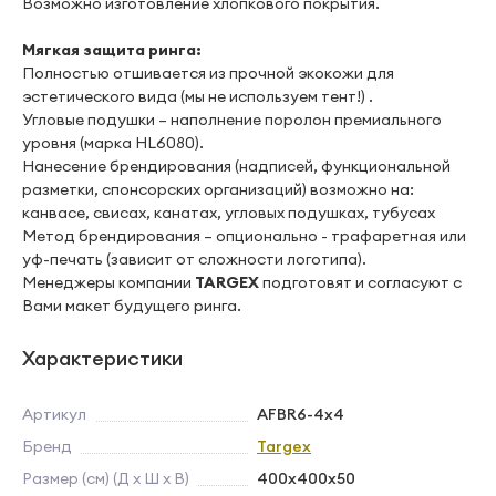
Возможно изготовление хлопкового покрытия.
Мягкая защита ринга:
Полностью отшивается из прочной экокожи для
эстетического вида (мы не используем тент!) .
Угловые подушки – наполнение поролон премиального
уровня (марка HL6080).
Нанесение брендирования (надписей, функциональной
разметки, спонсорских организаций) возможно на:
канвасе, свисах, канатах, угловых подушках, тубусах
Метод брендирования – опционально - трафаретная или
уф-печать (зависит от сложности логотипа).
Менеджеры компании
TARGEX
подготовят и согласуют с
Вами макет будущего ринга.
Характеристики
Артикул
AFBR6-4х4
Бренд
Targex
Размер (см) (Д х Ш х В)
400х400х50