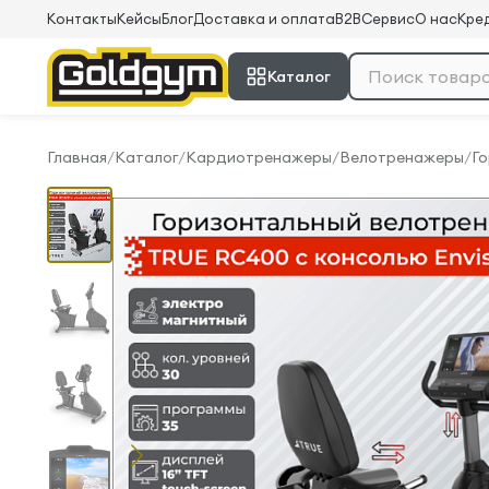
Контакты
Кейсы
Блог
Доставка и оплата
B2B
Сервис
О нас
Кред
Каталог
Главная
/
Каталог
/
Кардиотренажеры
/
Велотренажеры
/
Г