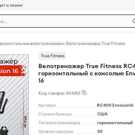
ит и лизинг
оризонтальные велотренажеры
/
Велотренажеры True Fitness
True Fitness
Велотренажер True Fitness RC
горизонтальный с консолью Env
16
Код товара: 004813
Артикул
RC400 Envision16
Страна бренда
США
Тип велотренажера
горизонтальный
Уровни нагрузки
30