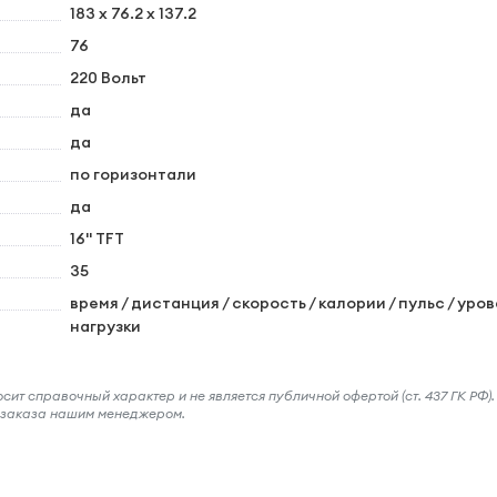
183 x 76.2 x 137.2
76
220 Вольт
да
да
по горизонтали
да
16" TFT
35
время / дистанция / скорость / калории / пульс / уро
нагрузки
ит справочный характер и не является публичной офертой (ст. 437 ГК РФ).
и заказа нашим менеджером.