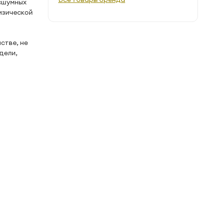
сшумных
изической
стве, не
дели,