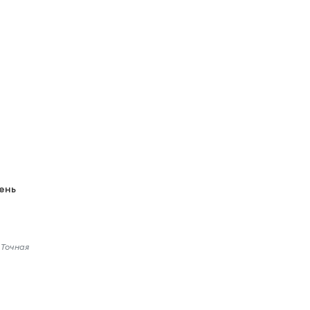
вень
 Точная