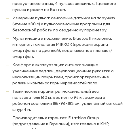
предустановленных, 4 пульсозависимых, 1 целевого
пульса и режим по Ваттам.
Измерение пульса: сенсорные датчики на поручнях
(чтение ≈30 с) и пульсозависимые программы для
безопасной работы по сердечному параметру.
Мультимедиа и подключение: Bluetooth-колонка,
интернет, технология MIRROR (проекция экрана
смартфона на дисплей), подставка под планшет/
смартфон.
Комфорт и эксплуатация: антискользящие
увеличенные педали, двухпозиционные рукоятки с
нескользящим покрытием, транспортировочные
ролики и компенсаторы неровностей пола.
Технические параметры: максимальный вес
пользователя 160 кг, вес нетто 98 кг, размеры в
рабочем состоянии 185×96×183 см, удлинённый сетевой
шнур 4 м.
Производитель и гарантия: Fitathlon Group
(подразделение в Германии), изготовлено в КНР,