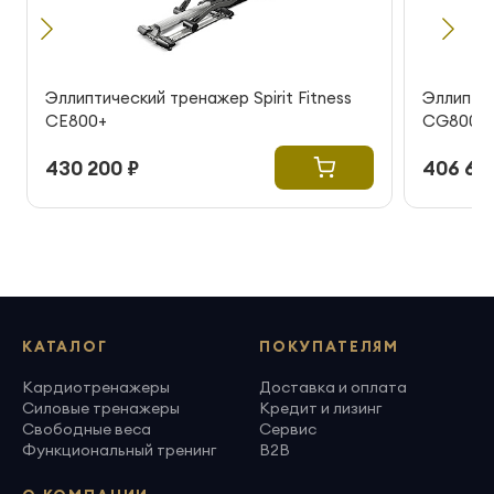
Эллиптический тренажер Spirit Fitness
Эллиптич
CE800+
CG800 E
430 200 ₽
406 60
КАТАЛОГ
ПОКУПАТЕЛЯМ
Кардиотренажеры
Доставка и оплата
Силовые тренажеры
Кредит и лизинг
Свободные веса
Сервис
Функциональный тренинг
B2B