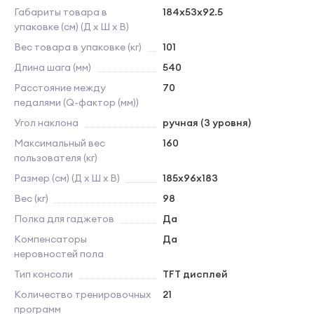
Габариты товара в
184х53x92.5
упаковке (см) (Д х Ш х В)
Вес товара в упаковке (кг)
101
Длина шага (мм)
540
Расстояние между
70
педалями (Q-фактор (мм))
Угол наклона
ручная (3 уровня)
Максимальный вес
160
пользователя (кг)
Размер (см) (Д х Ш х В)
185х96x183
Вес (кг)
98
Полка для гаджетов
Да
Компенсаторы
Да
неровностей пола
Тип консоли
TFT дисплей
Количество тренировочных
21
программ