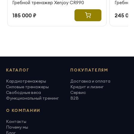
Гребной тренажер Xenjoy CR990
Гребной 
185 000 ₽
245 000
КАТАЛОГ
ПОКУПАТЕЛЯМ
Кардиотренажеры
Доставка и оплата
Силовые тренажеры
Кредит и лизинг
Свободные веса
Сервис
Функциональный тренинг
B2B
О КОМПАНИИ
Контакты
Почему мы
Блог