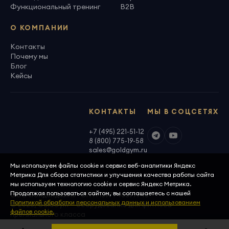
Функциональный тренинг
B2B
О КОМПАНИИ
Контакты
Почему мы
Блог
Кейсы
КОНТАКТЫ
МЫ В СОЦСЕТЯХ
+7 (495) 221-51-12
8 (800) 775-19-58
sales@goldgym.ru
Мы используем файлы cookie и сервис веб-аналитики Яндекс
Метрика Для сбора статистики и улучшения качества работы сайта
мы используем технологию cookie и сервис Яндекс Метрика.
Продолжая пользоваться сайтом, вы соглашаетесь с нашей
ООО «Голденджим» · ОГРН 1097746699940
Политикой обработки персональных данных и использованием
© 2026, GoldGym — оборудование для фитнеса
файлов cookie.
премиального класса
Политика конфиденциальности