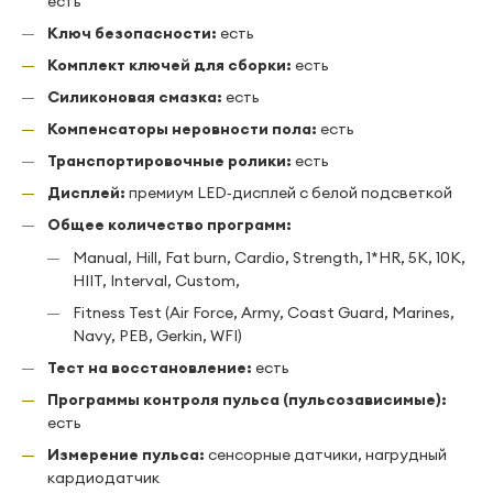
есть
Ключ безопасности:
есть
Комплект ключей для сборки:
есть
Силиконовая смазка:
есть
Компенсаторы неровности пола:
есть
Транспортировочные ролики:
есть
Дисплей:
премиум LED‑дисплей с белой подсветкой
Общее количество программ:
Manual, Hill, Fat burn, Cardio, Strength, 1*HR, 5K, 10K,
HIIT, Interval, Custom,
Fitness Test (Air Force, Army, Coast Guard, Marines,
Navy, PEB, Gerkin, WFI)
Тест на восстановление:
есть
Программы контроля пульса (пульсозависимые):
есть
Измерение пульса:
сенсорные датчики, нагрудный
кардиодатчик