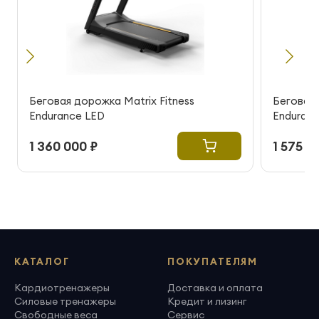
Беговая дорожка Matrix Fitness
Беговая 
Endurance LED
Enduranc
1 360 000 ₽
1 575 0
КАТАЛОГ
ПОКУПАТЕЛЯМ
Кардиотренажеры
Доставка и оплата
Силовые тренажеры
Кредит и лизинг
Свободные веса
Сервис