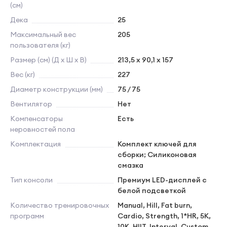
(см)
Дека
25
Максимальный вес
205
пользователя (кг)
Размер (см) (Д х Ш х В)
213,5 х 90,1 х 157
Вес (кг)
227
Диаметр конструкции (мм)
75 / 75
Вентилятор
Нет
Компенсаторы
Есть
неровностей пола
Комплектация
Комплект ключей для
сборки; Силиконовая
смазка
Тип консоли
Премиум LED-дисплей с
белой подсветкой
Количество тренировочных
Manual, Hill, Fat burn,
программ
Cardio, Strength, 1*HR, 5K,
10K, HIIT, Interval, Custom,