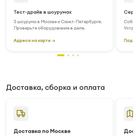
Тест-драйв в шоурумах
Серв
3 шоурума в Москве и Санкт-Петербурге.
Собст
Проверьте оборудование в деле.
Устра
Адреса на карте →
Подр
Доставка, сборка и оплата
Доставка по Москве
Дос