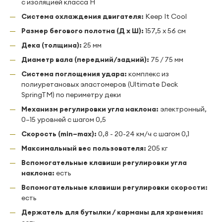
с изоляцией класса H
Система охлаждения двигателя:
Keep It Cool
Размер бегового полотна (Д х Ш):
157,5 х 56 см
Дека (толщина):
25 мм
Диаметр вала (передний/задний):
75 / 75 мм
Система поглощения удара:
комплекс из
полиуретановых эластомеров (Ultimate Deck
SpringTM) по периметру деки
Механизм регулировки угла наклона:
электронный,
0–15 уровней с шагом 0,5
Скорость (min–max):
0,8 - 20-24 км/ч с шагом 0,1
Максимальный вес пользователя:
205 кг
Вспомогательные клавиши регулировки угла
наклона:
есть
Вспомогательные клавиши регулировки скорости:
есть
Держатель для бутылки / карманы для хранения: