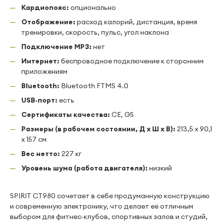
Кардиопояс:
опционально
Отображение:
расход калорий, дистанция, время
тренировки, скорость, пульс, угол наклона
Подключение MP3:
нет
Интернет:
беспроводное подключение к сторонним
приложениям
Bluetooth:
Bluetooth FTMS 4.0
USB‑порт:
есть
Сертификаты качества:
CE, GS
Размеры (в рабочем состоянии, Д х Ш х В):
213,5 х 90,1
х 157 см
Вес нетто:
227 кг
Уровень шума (работа двигателя):
низкий
SPIRIT CT980 сочетает в себе продуманную конструкцию
и современную электронику, что делает её отличным
выбором для фитнес‑клубов, спортивных залов и студий,