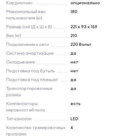
Кардиопояс
опционально
Максимальный вес
180
пользователя (кг)
Размер (см) (Д х Ш х В)
221 х 93 х 159
Вес (кг)
210
Подключение к сети
220 Вольт
Система амортизации
да
Складывание
нет
Подставка под бутыль
нет
Подставка под планшет
да
Транспортировочные
да
ролики
Компенсаторы
есть
неровностей пола
Тип консоли
LED
Количество тренировочных
6
программ