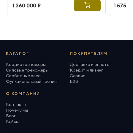
1 360 000 ₽
1 575 0
КАТАЛОГ
ПОКУПАТЕЛЯМ
Кардиотренажеры
Доставка и оплата
Силовые тренажеры
Кредит и лизинг
Свободные веса
Сервис
Функциональный тренинг
B2B
О КОМПАНИИ
Контакты
Почему мы
Блог
Кейсы