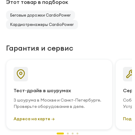
Этот товар в подборок
Беговые дорожки CardioPower
Кардиотренажеры CardioPower
Гарантия и сервис
Тест-драйв в шоурумах
Серв
3 шоурума в Москве и Санкт-Петербурге.
Собст
Проверьте оборудование в деле.
Устра
Адреса на карте →
Подр