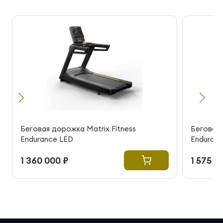
Беговая дорожка Matrix Fitness
Беговая 
Endurance LED
Enduranc
1 360 000 ₽
1 575 0