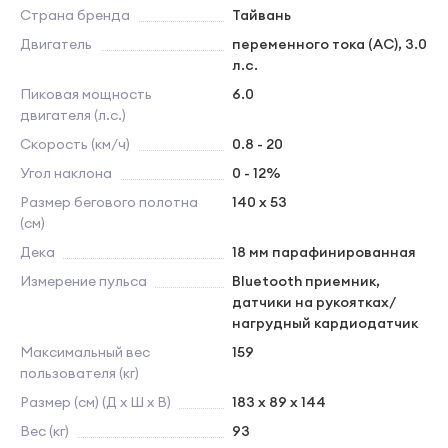
Страна бренда
Тайвань
Двигатель
переменного тока (AC), 3.0
л.с.
Пиковая мощность
6.0
двигателя (л.с.)
Скорость (км/ч)
0.8 - 20
Угол наклона
0 - 12%
Размер бегового полотна
140 х 53
(см)
Дека
18 мм парафинированная
Измерение пульса
Bluetooth приемник,
датчики на рукоятках/
нагрудный кардиодатчик
Максимальный вес
159
пользователя (кг)
Размер (см) (Д х Ш х В)
183 х 89 х 144
Вес (кг)
93