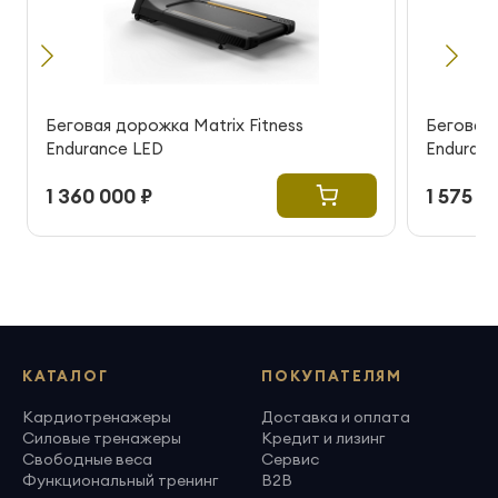
Беговая дорожка Matrix Fitness
Беговая 
Endurance LED
Enduranc
1 360 000 ₽
1 575 0
КАТАЛОГ
ПОКУПАТЕЛЯМ
Кардиотренажеры
Доставка и оплата
Силовые тренажеры
Кредит и лизинг
Свободные веса
Сервис
Функциональный тренинг
B2B