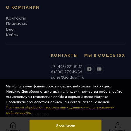
О КОМПАНИИ
Контакты
Почему мы
Блог
Кейсы
КОНТАКТЫ
МЫ В СОЦСЕТЯХ
+7 (495) 221-51-12
8 (800) 775-19-58
sales@goldgym.ru
Мы используем файлы cookie и сервис веб-аналитики Яндекс
Метрика Для сбора статистики и улучшения качества работы сайта
мы используем технологию cookie и сервис Яндекс Метрика.
Продолжая пользоваться сайтом, вы соглашаетесь с нашей
ООО «Голденджим» · ОГРН 1097746699940
Политикой обработки персональных данных и использованием
© 2026, GoldGym — оборудование для фитнеса
файлов cookie.
премиального класса
Политика конфиденциальности
Скачать реквизиты
Я согласен
Главная
Меню
Корзина
Сравнить
Контакты