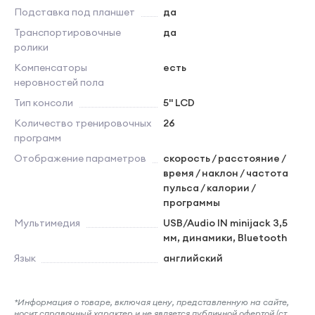
Подставка под планшет
да
Транспортировочные
да
ролики
Компенсаторы
есть
неровностей пола
Тип консоли
5" LCD
Количество тренировочных
26
программ
Отображение параметров
скорость / расстояние /
время / наклон / частота
пульса / калории /
программы
Мультимедия
USB/Audio IN minijack 3,5
мм, динамики, Bluetooth
Язык
английский
*Информация о товаре, включая цену, представленную на сайте,
носит справочный характер и не является публичной офертой (ст.