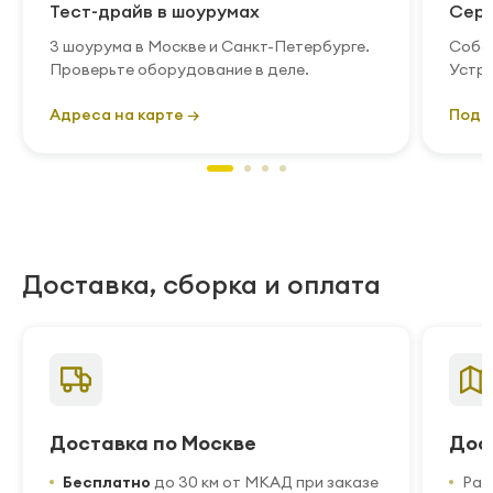
Тест-драйв в шоурумах
Серв
3 шоурума в Москве и Санкт-Петербурге.
Собст
Проверьте оборудование в деле.
Устра
Адреса на карте →
Подр
Доставка, сборка и оплата
Доставка по Москве
Дос
Бесплатно
до 30 км от МКАД при заказе
Рас