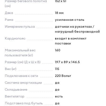
Размер бегового полотна
152 x 51
(см)
Дека
18 мм
Рама
усиленная сталь
Измерение пульса
датчики на рукоятках /
нагрудный беспроводной
Кардиопояс
входит в комплект
поставки
Максимальный вес
160
пользователя (кг)
Размер (см) (Д х Ш х В)
197 x 89 x 146.5
Вес (кг)
115
Подключение к сети
220 Вольт
Система амортизации
да
Складывание
да
Вентилятор
есть
Подставка под бутыль
да