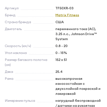
Артикул
TF50XR-03
Бренд
Matrix Fitness
Страна бренда
США
Двигатель
переменного тока (AC),
3.25 л.с., Johnson Drive™
System
Скорость (км/ч)
0.8 - 20
Угол наклона
0 - 15%
Размер бегового полотна
152 x 51
(см)
Дека
25.4
Рама
высокопрочная
износостойкая с
двухслойной покраской и
лакировкой
Измерение пульса
нагрудный беспроводной
/ датчики на рукоятках