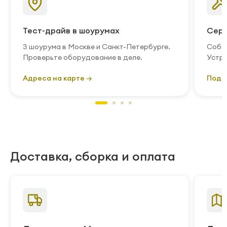
Тест-драйв в шоурумах
Серв
3 шоурума в Москве и Санкт-Петербурге.
Собст
Проверьте оборудование в деле.
Устра
Адреса на карте →
Подр
Доставка, сборка и оплата