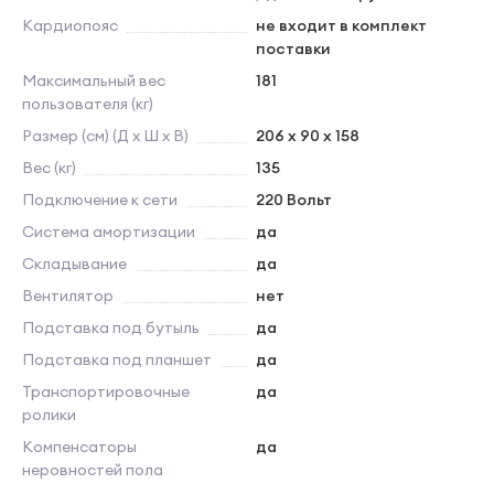
Кардиопояс
не входит в комплект
поставки
Максимальный вес
181
пользователя (кг)
Размер (см) (Д х Ш х В)
206 x 90 x 158
Вес (кг)
135
Подключение к сети
220 Вольт
Система амортизации
да
Складывание
да
Вентилятор
нет
Подставка под бутыль
да
Подставка под планшет
да
Транспортировочные
да
ролики
Компенсаторы
да
неровностей пола