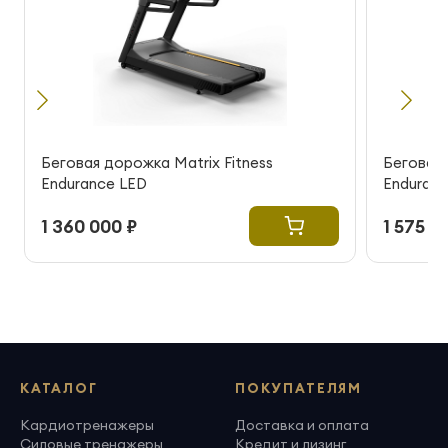
Беговая дорожка Matrix Fitness
Беговая 
Endurance LED
Enduranc
1 360 000 ₽
1 575 0
КАТАЛОГ
ПОКУПАТЕЛЯМ
Кардиотренажеры
Доставка и оплата
Силовые тренажеры
Кредит и лизинг