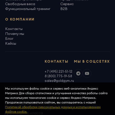
Свободные веса
Сервис
Функциональный тренинг
B2B
О КОМПАНИИ
Контакты
Почему мы
Блог
Кейсы
КОНТАКТЫ
МЫ В СОЦСЕТЯХ
+7 (495) 221-51-12
8 (800) 775-19-58
sales@goldgym.ru
Мы используем файлы cookie и сервис веб-аналитики Яндекс
Метрика Для сбора статистики и улучшения качества работы сайта
мы используем технологию cookie и сервис Яндекс Метрика.
Продолжая пользоваться сайтом, вы соглашаетесь с нашей
ООО «Голденджим» · ОГРН 1097746699940
Политикой обработки персональных данных и использованием
© 2026, GoldGym — оборудование для фитнеса
файлов cookie.
премиального класса