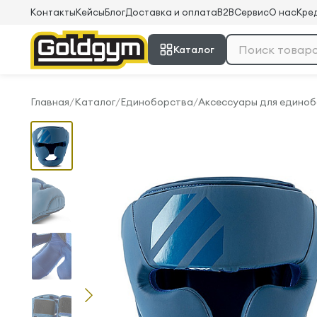
Контакты
Кейсы
Блог
Доставка и оплата
B2B
Сервис
О нас
Кред
Каталог
Главная
/
Каталог
/
Единоборства
/
Аксессуары для едино