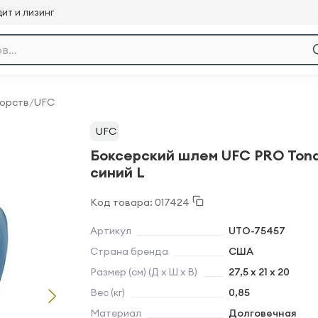
ит и лизинг
борств
/
UFC
UFC
Боксерский шлем UFC PRO Tona
синий L
Код товара: 017424
Артикул
UTO-75457
Страна бренда
США
Размер (см) (Д х Ш х В)
27,5 х 21 х 20
Вес (кг)
0,85
Материал
Долговечная