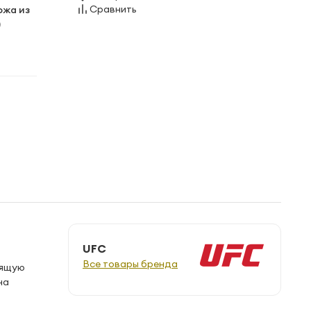
Сравнить
ожа из
)
UFC
Все товары бренда
зящую
на