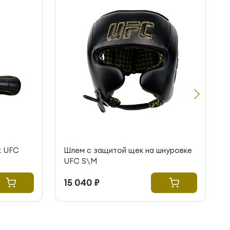
х UFC
Шлем с защитой щек на шнуровке
UFC S\M
15 040 ₽