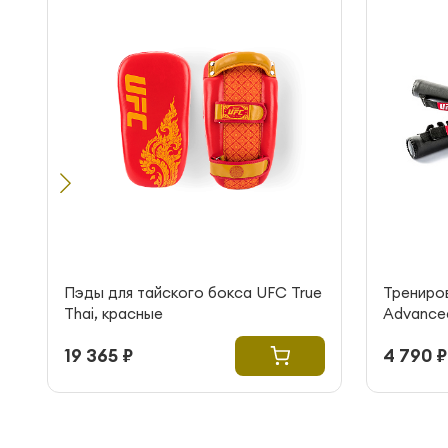
Пэды для тайского бокса UFC True
Трениро
Thai, красные
Advanced 
Red
19 365 ₽
4 790 ₽