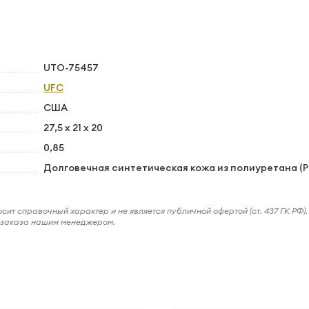
UTO-75457
UFC
США
27,5 х 21 х 20
0,85
Долговечная синтетическая кожа из полиуретана (P
ит справочный характер и не является публичной офертой (ст. 437 ГК РФ).
и заказа нашим менеджером.