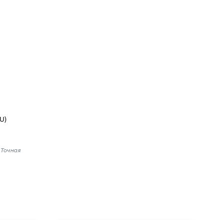
U)
 Точная