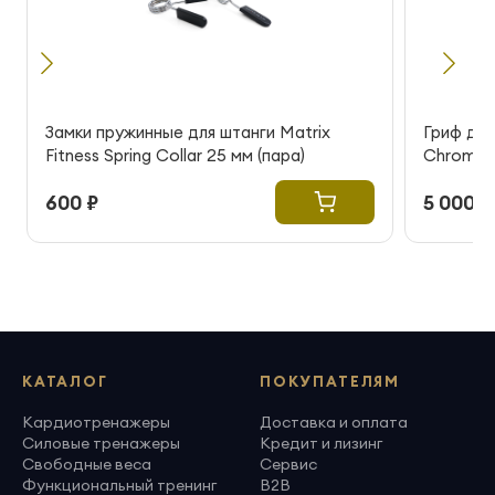
Замки пружинные для штанги Matrix
Гриф для
Fitness Spring Collar 25 мм (пара)
Chrome S
600 ₽
5 000 ₽
КАТАЛОГ
ПОКУПАТЕЛЯМ
Кардиотренажеры
Доставка и оплата
Силовые тренажеры
Кредит и лизинг
Свободные веса
Сервис
Функциональный тренинг
B2B