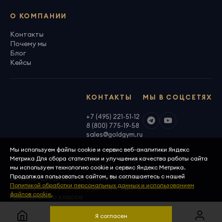
О КОМПАНИИ
Контакты
Почему мы
Блог
Кейсы
КОНТАКТЫ
МЫ В СОЦСЕТЯХ
+7 (495) 221-51-12
8 (800) 775-19-58
sales@goldgym.ru
Мы используем файлы cookie и сервис веб-аналитики Яндекс
Метрика Для сбора статистики и улучшения качества работы сайта
мы используем технологию cookie и сервис Яндекс Метрика.
Продолжая пользоваться сайтом, вы соглашаетесь с нашей
ООО «Голденджим» · ОГРН 1097746699940
Политикой обработки персональных данных и использованием
© 2026, GoldGym — оборудование для фитнеса
файлов cookie.
премиального класса
Политика конфиденциальности
Скачать реквизиты
Я согласен