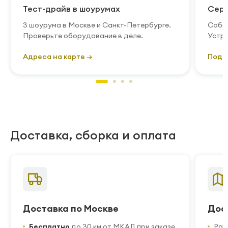
Тест-драйв в шоурумах
Серв
3 шоурума в Москве и Санкт-Петербурге.
Собст
Проверьте оборудование в деле.
Устра
Адреса на карте →
Подр
Доставка, сборка и оплата
Доставка по Москве
Дос
Бесплатно
до 30 км от МКАД при заказе
Рас