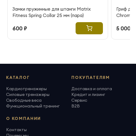
Замки пружинные для штанги Matrix
Гриф для
Fitness Spring Collar 25 мм (пара)
Chrome S
600 ₽
5 000 ₽
КАТАЛОГ
ПОКУПАТЕЛЯМ
Кардиотренажеры
Доставка и оплата
Силовые тренажеры
Кредит и лизинг
Свободные веса
Сервис
Функциональный тренинг
B2B
О КОМПАНИИ
Контакты
Почему мы