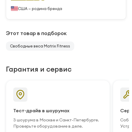
США — родина бренда
Этот товар в подборок
Свободные веса Matrix Fitness
Гарантия и сервис
Тест-драйв в шоурумах
Серв
3 шоурума в Москве и Санкт-Петербурге.
Собст
Проверьте оборудование в деле.
Устра