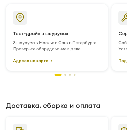
Тест-драйв в шоурумах
Серв
3 шоурума в Москве и Санкт-Петербурге.
Собст
Проверьте оборудование в деле.
Устра
Адреса на карте →
Подр
Доставка, сборка и оплата