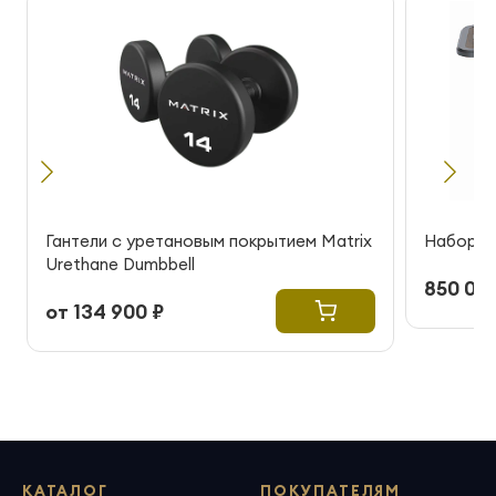
Гантели с уретановым покрытием Matrix
Набор га
Urethane Dumbbell
850 000
от 134 900 ₽
КАТАЛОГ
ПОКУПАТЕЛЯМ