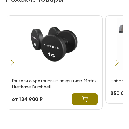
Гантели с уретановым покрытием Matrix
Набор га
Urethane Dumbbell
850 000
от 134 900 ₽