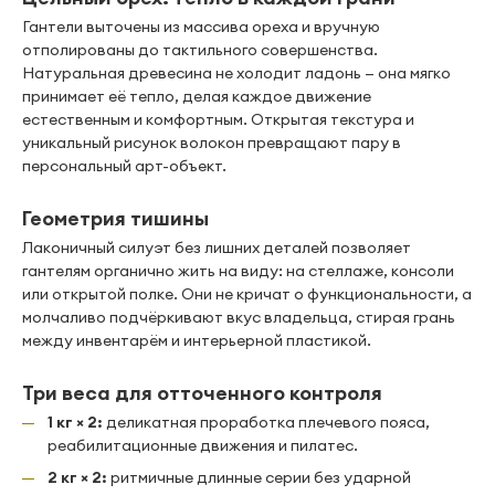
Гантели выточены из массива ореха и вручную
отполированы до тактильного совершенства.
Натуральная древесина не холодит ладонь — она мягко
принимает её тепло, делая каждое движение
естественным и комфортным. Открытая текстура и
уникальный рисунок волокон превращают пару в
персональный арт-объект.
Геометрия тишины
Лаконичный силуэт без лишних деталей позволяет
гантелям органично жить на виду: на стеллаже, консоли
или открытой полке. Они не кричат о функциональности, а
молчаливо подчёркивают вкус владельца, стирая грань
между инвентарём и интерьерной пластикой.
Три веса для отточенного контроля
1 кг × 2:
деликатная проработка плечевого пояса,
реабилитационные движения и пилатес.
2 кг × 2:
ритмичные длинные серии без ударной