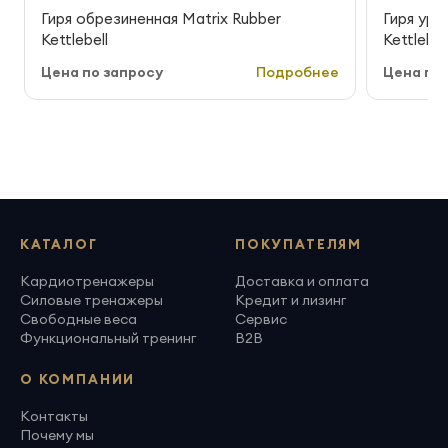
Гиря обрезиненная Matrix Rubber
Гиря уре
Kettlebell
Kettlebel
Цена по запросу
Подробнее
Цена по 
КАТАЛОГ
ПОКУПАТЕЛЯМ
Кардиотренажеры
Доставка и оплата
Силовые тренажеры
Кредит и лизинг
Свободные веса
Сервис
Функциональный тренинг
B2B
О КОМПАНИИ
Контакты
Почему мы