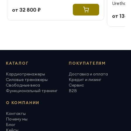
Urethane
от 32 800 ₽
от 134 
КАТАЛОГ
ПОКУПАТЕЛЯМ
Кардиотренажеры
Доставка и оплата
Силовые тренажеры
Кредит и лизинг
Свободные веса
Сервис
Функциональный тренинг
B2B
О КОМПАНИИ
Контакты
Почему мы
Блог
Кейсы