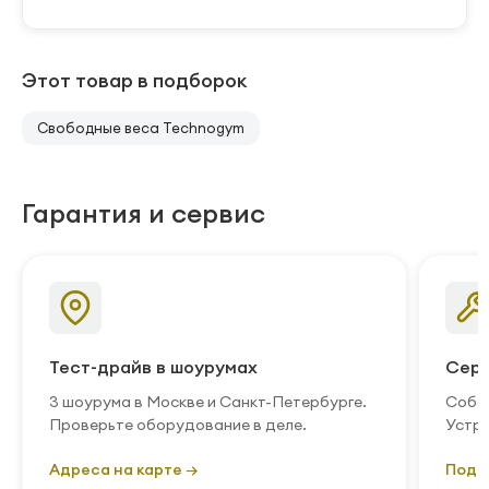
Этот товар в подборок
Свободные веса Technogym
Гарантия и сервис
Тест-драйв в шоурумах
Серв
3 шоурума в Москве и Санкт-Петербурге.
Собст
Проверьте оборудование в деле.
Устра
Адреса на карте →
Подр