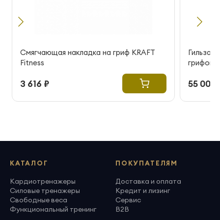
Смягчающая накладка на гриф KRAFT
Гильза д
Fitness
грифов 
3 616 ₽
55 000 
КАТАЛОГ
ПОКУПАТЕЛЯМ
Кардиотренажеры
Доставка и оплата
Силовые тренажеры
Кредит и лизинг
Свободные веса
Сервис
Функциональный тренинг
B2B