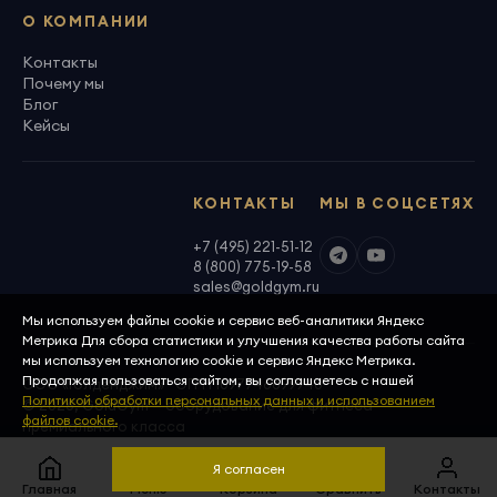
О КОМПАНИИ
Контакты
Почему мы
Блог
Кейсы
КОНТАКТЫ
МЫ В СОЦСЕТЯХ
+7 (495) 221-51-12
8 (800) 775-19-58
sales@goldgym.ru
Мы используем файлы cookie и сервис веб-аналитики Яндекс
Метрика Для сбора статистики и улучшения качества работы сайта
мы используем технологию cookie и сервис Яндекс Метрика.
Продолжая пользоваться сайтом, вы соглашаетесь с нашей
ООО «Голденджим» · ОГРН 1097746699940
Политикой обработки персональных данных и использованием
© 2026, GoldGym — оборудование для фитнеса
файлов cookie.
премиального класса
Политика конфиденциальности
Скачать реквизиты
Я согласен
Главная
Меню
Корзина
Сравнить
Контакты