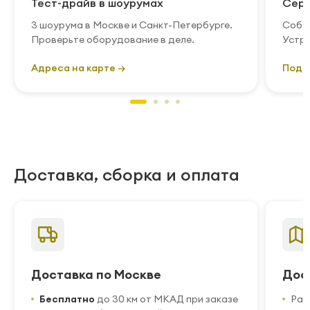
Тест-драйв в шоурумах
Серв
3 шоурума в Москве и Санкт-Петербурге.
Собст
Проверьте оборудование в деле.
Устра
Адреса на карте →
Подр
Доставка, сборка и оплата
Доставка по Москве
Дос
Бесплатно
до 30 км от МКАД при заказе
Рас