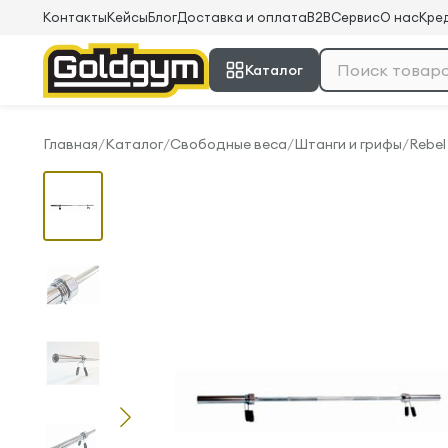
Контакты
Кейсы
Блог
Доставка и оплата
B2B
Сервис
О нас
Кред
Каталог
Главная
/
Каталог
/
Свободные веса
/
Штанги и грифы
/
Rebel