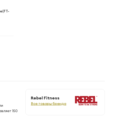
е(FT-
Rebel Fitness
Все товары бренда
ли
авляет 150