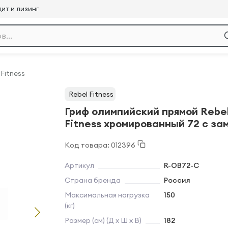
ит и лизинг
 Fitness
Rebel Fitness
Гриф олимпийский прямой Rebe
Fitness хромированный 72 с за
Код товара: 012396
Артикул
R-OB72-C
Страна бренда
Россия
Максимальная нагрузка
150
(кг)
Размер (см) (Д х Ш х В)
182