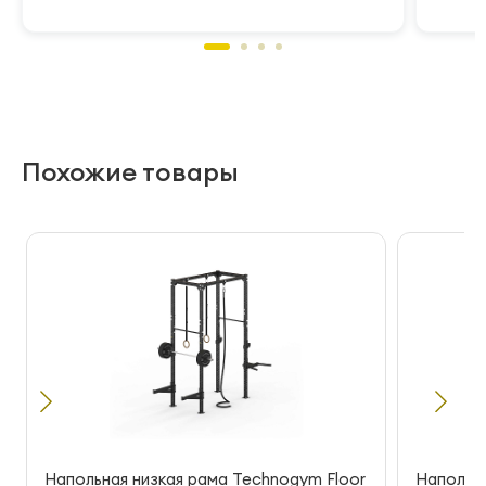
Похожие товары
Напольная низкая рама Technogym Floor
Напольна