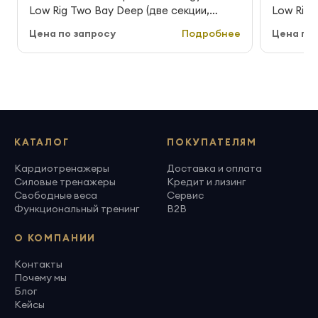
Low Rig Two Bay Deep (две секции,
Low Rig 
глубокая)
глубокая
Цена по запросу
Подробнее
Цена по 
КАТАЛОГ
ПОКУПАТЕЛЯМ
Кардиотренажеры
Доставка и оплата
Силовые тренажеры
Кредит и лизинг
Свободные веса
Сервис
Функциональный тренинг
B2B
О КОМПАНИИ
Контакты
Почему мы
Блог
Кейсы