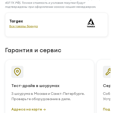
437 ГК РФ). Точная стоимость и условия покупки будут
подтверждены при оформлении заказа нашим менеджером.
Targex
Все товары бренда
Гарантия и сервис
Тест-драйв в шоурумах
Серв
3 шоурума в Москве и Санкт-Петербурге.
Собст
Проверьте оборудование в деле.
Устра
Адреса на карте →
Подр