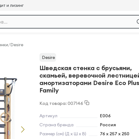
ит и лизинг
енки
/
Desire
Desire
Шведская стенка с брусьями,
скамьей, веревочной лестнице
амортизаторами Desire Eco Plu
Family
Код товара: 007146
Артикул
E006
Страна бренда
Россия
Размер (см) (Д х Ш х В)
76 х 257 х 250