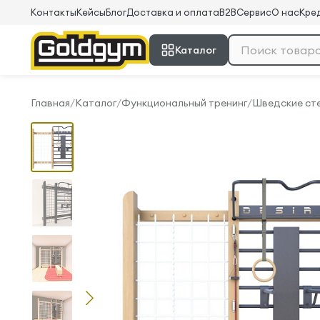
Контакты
Кейсы
Блог
Доставка и оплата
B2B
Сервис
О нас
Кред
Каталог
Главная
/
Каталог
/
Функциональный тренинг
/
Шведские ст