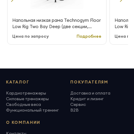
Напольная низкая рама Technogym Floor
Напольна
Low Rig Two Bay Deep (две секции,
Low Rig 
глубокая)
глубокая
Цена по запросу
Подробнее
Цена по 
КАТАЛОГ
ПОКУПАТЕЛЯМ
Кардиотренажеры
Доставка и оплата
Силовые тренажеры
Кредит и лизинг
Свободные веса
Сервис
Функциональный тренинг
B2B
О КОМПАНИИ
Контакты