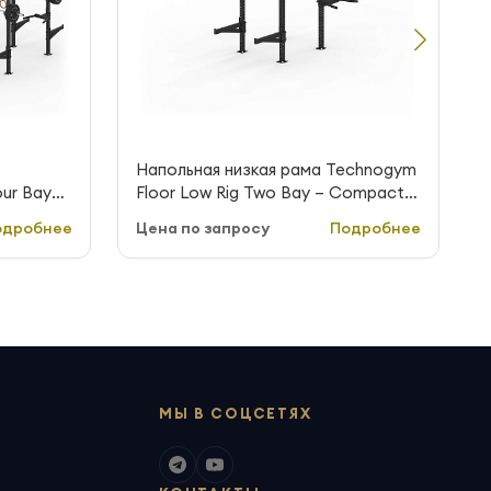
Напольная низкая рама Technogym
our Bay
Floor Low Rig Two Bay – Compact
бокая)
(две секции, компактная)
одробнее
Цена по запросу
Подробнее
МЫ В СОЦСЕТЯХ