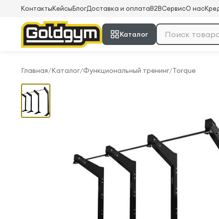
Контакты
Кейсы
Блог
Доставка и оплата
B2B
Сервис
О нас
Кред
Каталог
Главная
/
Каталог
/
Функциональный тренинг
/
Torque