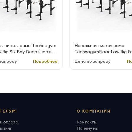
ая низкая рама Technogym
Напольная низкая рама
w Rig Six Bay Deep (шесть
TechnogymFloor Low Rig F
глубокая)
Deep (четыре секции, глу
запросу
Подробнее
Цена по запросу
П
ТЕЛЯМ
О КОМПАНИИ
и оплата
Контакты
лизинг
Почему мы