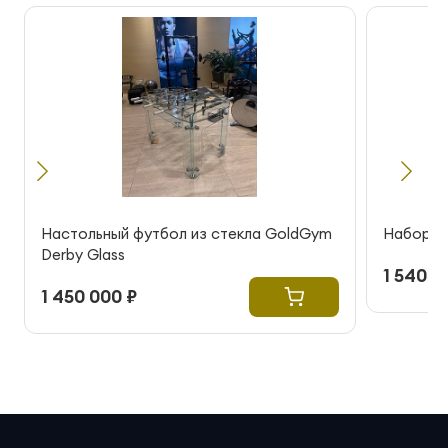
Настольный футбол из стекла GoldGym
Набор ки
Derby Glass
1 540 0
1 450 000 ₽