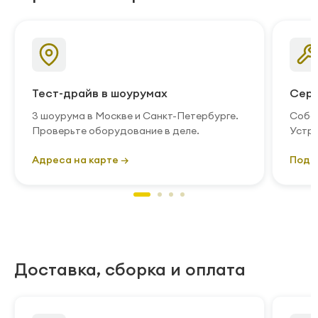
Тест-драйв в шоурумах
Серв
3 шоурума в Москве и Санкт-Петербурге.
Собст
Проверьте оборудование в деле.
Устра
Адреса на карте →
Подр
Доставка, сборка и оплата