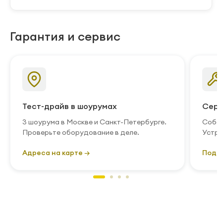
Гарантия и сервис
Тест-драйв в шоурумах
Серв
3 шоурума в Москве и Санкт-Петербурге.
Собст
Проверьте оборудование в деле.
Устра
Адреса на карте →
Подр