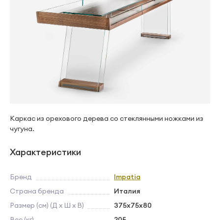
Каркас из орехового дерева со стеклянными ножками из
чугуна.
Характеристики
Бренд
Impatia
Страна бренда
Италия
Размер (см) (Д х Ш х В)
375x75x80
Вес (кг)
205