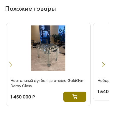
Похожие товары
Настольный футбол из стекла GoldGym
Набор ки
Derby Glass
1 540 0
1 450 000 ₽