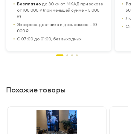
Бесплатно
до 30 км от МКАД при заказе
Рас
от 100 000 ₽ (при меньшей сумме — 5 000
50 
₽)
Люб
Экспресс-доставка в день заказа — 10
Стр
000 ₽
С 07:00 до 01:00, без выходных
Похожие товары