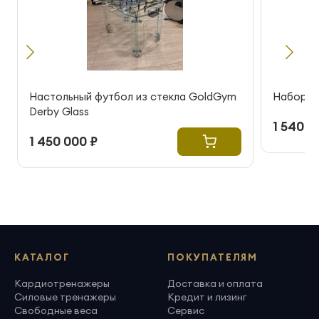
Настольный футбол из стекла GoldGym
Набор ки
Derby Glass
1 540 0
1 450 000 ₽
КАТАЛОГ
ПОКУПАТЕЛЯМ
Кардиотренажеры
Доставка и оплата
Силовые тренажеры
Кредит и лизинг
Свободные веса
Сервис