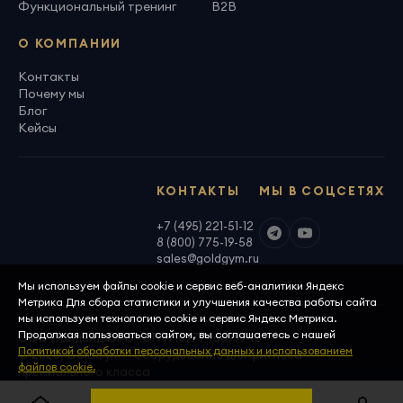
Функциональный тренинг
B2B
О КОМПАНИИ
Контакты
Почему мы
Блог
Кейсы
КОНТАКТЫ
МЫ В СОЦСЕТЯХ
+7 (495) 221-51-12
8 (800) 775-19-58
sales@goldgym.ru
Мы используем файлы cookie и сервис веб-аналитики Яндекс
Метрика Для сбора статистики и улучшения качества работы сайта
мы используем технологию cookie и сервис Яндекс Метрика.
Продолжая пользоваться сайтом, вы соглашаетесь с нашей
ООО «Голденджим» · ОГРН 1097746699940
Политикой обработки персональных данных и использованием
© 2026, GoldGym — оборудование для фитнеса
файлов cookie.
премиального класса
Политика конфиденциальности