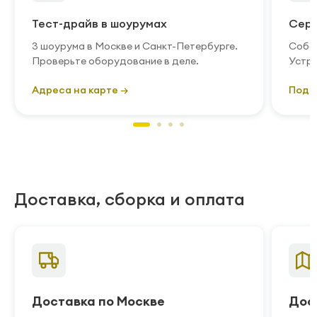
Тест-драйв в шоурумах
Серв
3 шоурума в Москве и Санкт-Петербурге.
Собст
Проверьте оборудование в деле.
Устра
Адреса на карте →
Подр
Доставка, сборка и оплата
Доставка по Москве
Дос