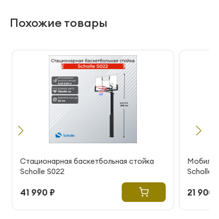
Похожие товары
Стационарная баскетбольная стойка
Мобильн
Scholle S022
Scholle 
41 990 ₽
21 900 