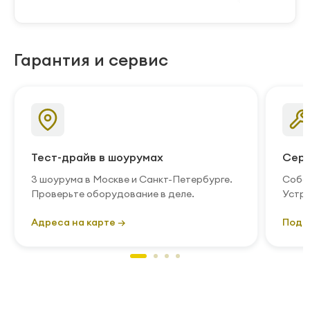
Гарантия и сервис
Тест-драйв в шоурумах
Серв
3 шоурума в Москве и Санкт-Петербурге.
Собст
Проверьте оборудование в деле.
Устра
Адреса на карте →
Подр