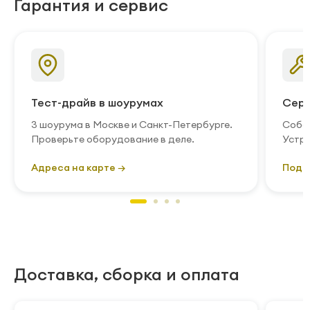
Гарантия и сервис
Тест-драйв в шоурумах
Серв
3 шоурума в Москве и Санкт-Петербурге.
Собст
Проверьте оборудование в деле.
Устра
Адреса на карте →
Подр
Доставка, сборка и оплата