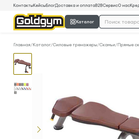
Контакты
Кейсы
Блог
Доставка и оплата
B2B
Сервис
О нас
Кред
Каталог
Главная
/
Каталог
/
Силовые тренажеры
/
Скамьи
/
Прямые с