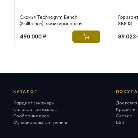
Скамья Technogym Bench
Горизон
(Skillbench), лимитированная
SBR-13
коллекция
490 000 ₽
89 023 
КАТАЛОГ
ПОКУПА
Кардиотренажеры
Доставка 
Силовые тренажеры
Кредит и 
Свободные веса
Сервис
Функциональный тренинг
B2B