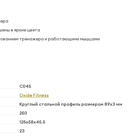
жера
шены в яркие цвета
ьзованием тренажера и работающими мышцами
С045
Oxide Fitness
Круглый стальной профиль размером 89х3 мм
250
125x58x45.5
23