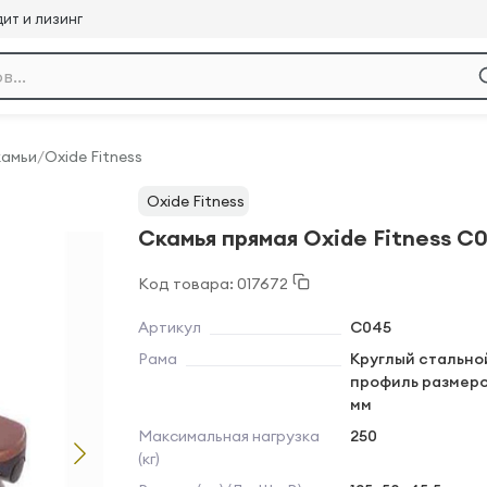
ит и лизинг
камьи
/
Oxide Fitness
Oxide Fitness
Скамья прямая Oxide Fitness С
Код товара: 017672
Артикул
С045
Рама
Круглый стально
профиль размеро
мм
Максимальная нагрузка
250
(кг)