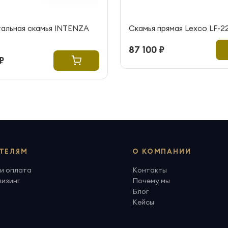
тальная скамья INTENZA
Скамья прямая Lexco LF-2
87 100 ₽
₽
ТЕЛЯМ
О КОМПАНИИ
и оплата
Контакты
лизинг
Почему мы
Блог
Кейсы