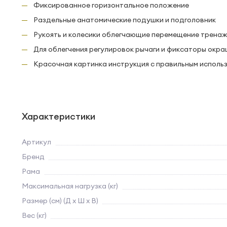
Фиксированное горизонтальное положение
Раздельные анатомические подушки и подголовник
Рукоять и колесики облегчающие перемещение трена
Для облегчения регулировок рычаги и фиксаторы окра
Красочная картинка инструкция с правильным испол
Характеристики
Артикул
Бренд
Рама
Максимальная нагрузка (кг)
Размер (см) (Д х Ш х В)
Вес (кг)