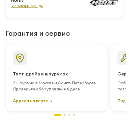
Hoist
Все товары бренда
Гарантия и сервис
Тест-драйв в шоурумах
Серв
3 шоурума в Москве и Санкт-Петербурге.
Собст
Проверьте оборудование в деле.
Устра
Адреса на карте →
Подр