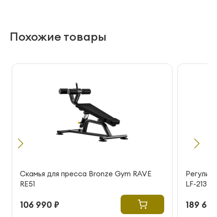
Похожие товары
Скамья для пресса Bronze Gym RAVE
Регулиру
RE51
LF-213
106 990 ₽
189 600