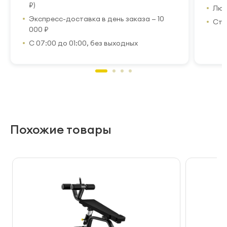
₽)
Люб
Экспресс-доставка в день заказа — 10
Стр
000 ₽
С 07:00 до 01:00, без выходных
Похожие товары