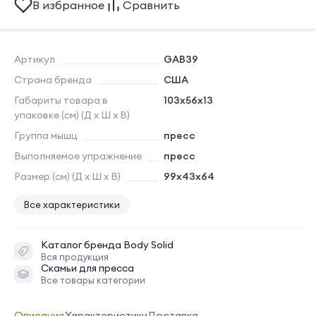
В избранное
Сравнить
Артикул
GAB39
Страна бренда
США
Габариты товара в
103х56x13
упаковке (см) (Д х Ш х В)
Группа мышц
пресс
Выполняемое упражнение
пресс
Размер (см) (Д х Ш х В)
99х43x64
Все характеристики
Каталог бренда
Body Solid
Вся продукция
Скамьи для пресса
Все товары категории
Описание
Характеристики
Доставка