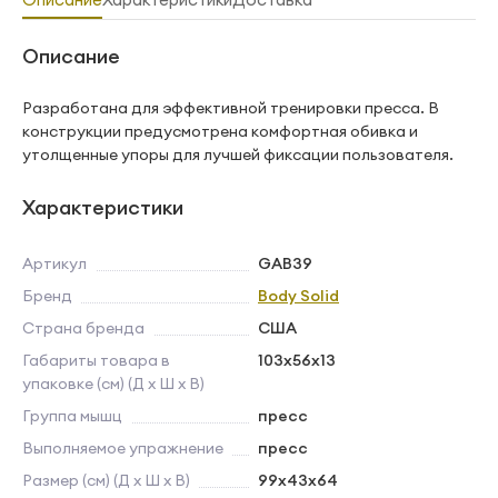
Описание
Разработана для эффективной тренировки пресса. В
конструкции предусмотрена комфортная обивка и
утолщенные упоры для лучшей фиксации пользователя.
Характеристики
Артикул
GAB39
Бренд
Body Solid
Страна бренда
США
Габариты товара в
103х56x13
упаковке (см) (Д х Ш х В)
Группа мышц
пресс
Выполняемое упражнение
пресс
Размер (см) (Д х Ш х В)
99х43x64