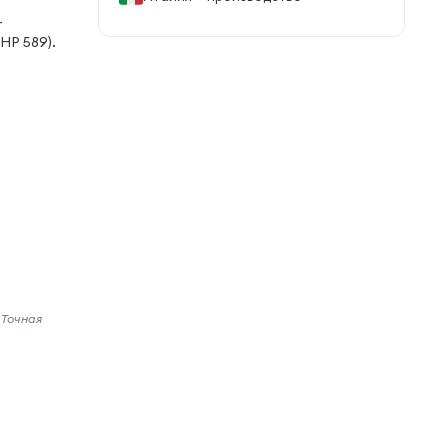
–
HP 589).
 Точная