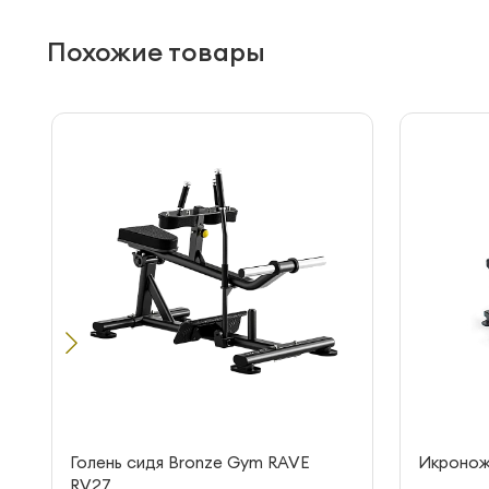
Похожие товары
Голень сидя Bronze Gym RAVE
Икронож
RV27