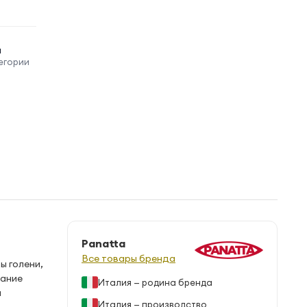
ы
егории
Panatta
Все товары бренда
ы голени,
бание
Италия — родина бренда
я
Италия — производство