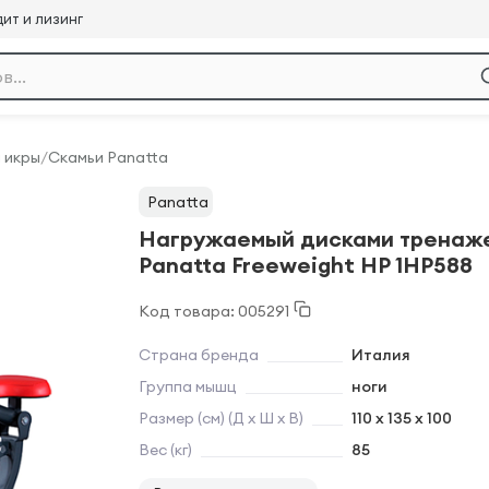
ит и лизинг
 икры
/
Скамьи Panatta
Panatta
Нагружаемый дисками тренаж
Panatta Freeweight HP 1HP588
Код товара: 005291
Страна бренда
Италия
Группа мышц
ноги
Размер (см) (Д х Ш х В)
110 x 135 x 100
Вес (кг)
85