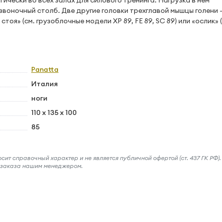
ически во всех залах для силового тренинга. Нагрузка в нем
звоночный столб. Две другие головки трехглавой мышцы голени 
я» (см. грузоблочные модели XP 89, FE 89, SC 89) или «ослик» (
Panatta
Италия
ноги
110 x 135 x 100
85
ит справочный характер и не является публичной офертой (ст. 437 ГК РФ).
и заказа нашим менеджером.