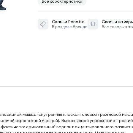
Все характеристики
Скамьи
Panatta
Скамьи на икр
В разделе бренда
Все товары кат
аловидной мышцы (внутренняя плоская головка трехглавой мышц
ываемой икроножной мышцей). Выполняемое упражнение – разги
– фактически единственный вариант акцентированного развити