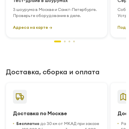
Тест-драйв в шоурумах
Серв
3 шоурума в Москве и Санкт-Петербурге.
Собст
Проверьте оборудование в деле.
Устра
Адреса на карте →
Подр
Доставка, сборка и оплата
Доставка по Москве
Дос
Бесплатно
до 30 км от МКАД при заказе
Рас