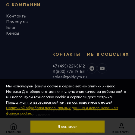
О КОМПАНИИ
Контакты
Почему мы
Блог
Кейсы
КОНТАКТЫ
МЫ В СОЦСЕТЯХ
+7 (495) 221-51-12
8 (800) 775-19-58
sales@goldgym.ru
Мы используем файлы cookie и сервис веб-аналитики Яндекс
Метрика Для сбора статистики и улучшения качества работы сайта
мы используем технологию cookie и сервис Яндекс Метрика.
Продолжая пользоваться сайтом, вы соглашаетесь с нашей
ООО «Голденджим» · ОГРН 1097746699940
Политикой обработки персональных данных и использованием
© 2026, GoldGym — оборудование для фитнеса
файлов cookie.
премиального класса
Политика конфиденциальности
Скачать реквизиты
Я согласен
Главная
Меню
Корзина
Сравнить
Контакты