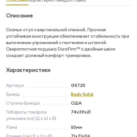
Описание
Скамья-стул с вертикальной спинкой. Прочная
устойчивая конструкция обеспечивает стабильность при
выполнении упражнений с гантелями и штангой.
Сверхплотная подушка DuraFirm™ c двойным швом
создает должный комфорт тренировки.
Характеристики
Артикул
GST20
Бренд
Body Solid
Страна бренда
США
Габариты товара в
74х39x21
упаковке (см) (Д х Ш х В)
Рама
50мм
Размер (см) (Д х Ш х В)
71х71x116