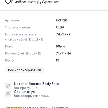
В избранное
Сравнить
Артикул
GST20
Страна бренда
США
Габариты товара в
74х39x21
упаковке (см) (Д х Ш х В)
Рама
50мм
Размер (см) (Д х Ш х В)
71х71x116
Вес (кг)
13
Все характеристики
Каталог бренда
Body Solid
Вся продукция
Скамьи стул
Все товары категории
Описание
Характеристики
Доставка