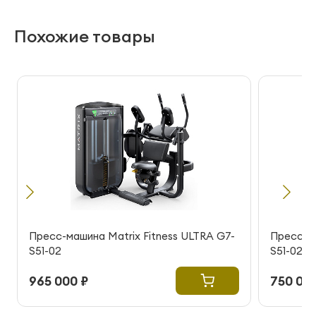
Похожие товары
Пресс-машина Matrix Fitness ULTRA G7-
Пресс-ма
S51-02
S51-02
965 000 ₽
750 000