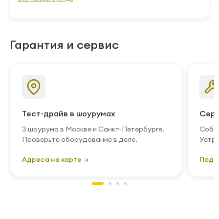
Гарантия и сервис
Тест-драйв в шоурумах
Серв
3 шоурума в Москве и Санкт-Петербурге.
Собст
Проверьте оборудование в деле.
Устра
Адреса на карте →
Подр