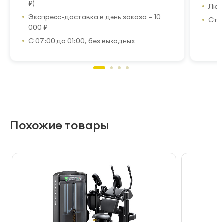
₽)
Люб
Экспресс-доставка в день заказа — 10
Стр
000 ₽
С 07:00 до 01:00, без выходных
Похожие товары