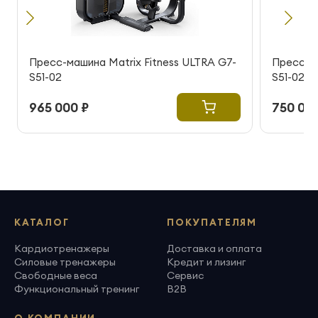
Пресс-машина Matrix Fitness ULTRA G7-
Пресс-ма
S51-02
S51-02
965 000 ₽
750 000
КАТАЛОГ
ПОКУПАТЕЛЯМ
Кардиотренажеры
Доставка и оплата
Силовые тренажеры
Кредит и лизинг
Свободные веса
Сервис
Функциональный тренинг
B2B