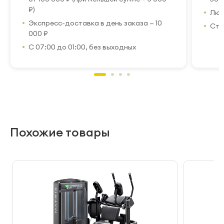
₽)
Люб
Экспресс-доставка в день заказа — 10
Стр
000 ₽
С 07:00 до 01:00, без выходных
Похожие товары