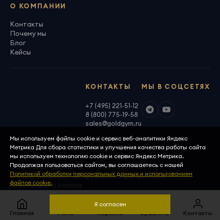
О КОМПАНИИ
Контакты
Почему мы
Блог
Кейсы
КОНТАКТЫ
МЫ В СОЦСЕТЯХ
+7 (495) 221-51-12
8 (800) 775-19-58
sales@goldgym.ru
Мы используем файлы cookie и сервис веб-аналитики Яндекс
Метрика Для сбора статистики и улучшения качества работы сайта
мы используем технологию cookie и сервис Яндекс Метрика.
Продолжая пользоваться сайтом, вы соглашаетесь с нашей
ООО «Голденджим» · ОГРН 1097746699940
Политикой обработки персональных данных и использованием
© 2026, GoldGym — оборудование для фитнеса
файлов cookie.
премиального класса
Политика конфиденциальности
Скачать реквизиты
Я согласен
Главная
Меню
Корзина
Сравнить
Контакты