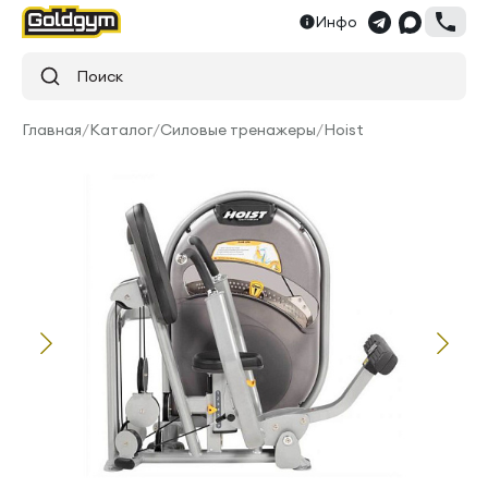
Инфо
Поиск
Главная
/
Каталог
/
Силовые тренажеры
/
Hoist