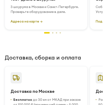
3 шоурума в Москве и Санкт-Петербурге.
Собст
Проверьте оборудование в деле.
Устра
Адреса на карте →
Подр
Доставка, сборка и оплата
Доставка по Москве
Дос
Бесплатно
до 30 км от МКАД при заказе
Рас
от 100 000 ₽ (при меньшей сумме — 5 000
50 