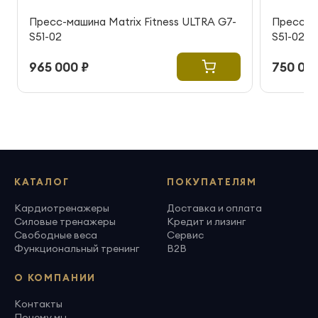
Пресс-машина Matrix Fitness ULTRA G7-
Пресс-ма
S51-02
S51-02
965 000 ₽
750 000
КАТАЛОГ
ПОКУПАТЕЛЯМ
Кардиотренажеры
Доставка и оплата
Силовые тренажеры
Кредит и лизинг
Свободные веса
Сервис
Функциональный тренинг
B2B
О КОМПАНИИ
Контакты
Почему мы